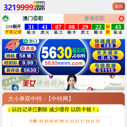
返回
澳门⑥彩
香港⑥彩