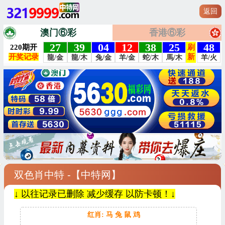
返回
澳门⑥彩
香港⑥彩