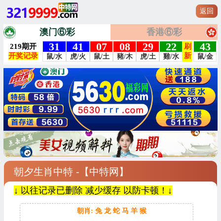
返回
澳门⑥彩
香港⑥彩