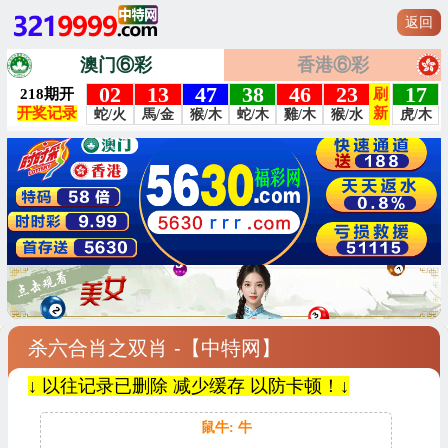
返回
澳门⑥彩
香港⑥彩