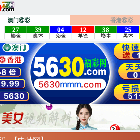
澳门⑥彩
香港⑥彩