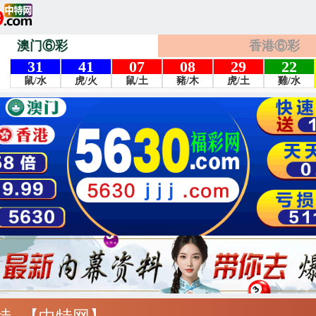
澳门⑥彩
香港⑥彩