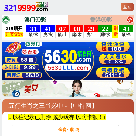
返回
澳门⑥彩
香港⑥彩